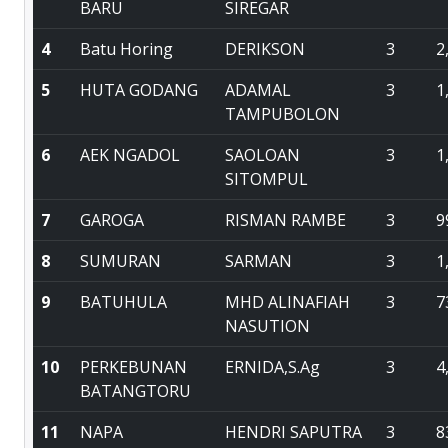
BARU
SIREGAR
4
Batu Horing
DERIKSON
3
2
5
HUTA GODANG
ADAMAL
3
1
TAMPUBOLON
6
AEK NGADOL
SAOLOAN
3
1
SITOMPUL
7
GAROGA
RISMAN RAMBE
3
9
8
SUMURAN
SARMAN
3
1
9
BATUHULA
MHD ALINAFIAH
3
7
NASUTION
10
PERKEBUNAN
ERNIDA,S.Ag
3
4
BATANGTORU
11
NAPA
HENDRI SAPUTRA
3
8