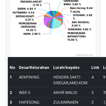
HAPESONG
HAPESONG
PADANGLANCAT
PADANGLANCAT
BARU
BARU
: 3.60 %
: 3.60 %
: 5.78 %
: 5.78 %
Batu Horing
Batu Horing
: 9.44
: 9.44
SISIPA
SISIPA
: 4.84 %
: 4.84 %
%
%
HUTA
HUTA
HUTABARU
HUTABARU
: 4.44
: 4.44
GODANG
GODANG
: 3.58
: 3.58
%
%
SIPENGGENG
SIPENGGENG
:
:
%
%
3.25 %
3.25 %
AEK NGADOL
AEK NGADOL
:
:
PERKEBUNAN
PERKEBUNAN
5.06 %
5.06 %
HAPESONG
HAPESONG
:
:
SUMURAN
SUMURAN
: 3.60 %
: 3.60 %
14.20 %
14.20 %
PERKEBUNAN
PERKEBUNAN
NAPA
NAPA
: 2.96 %
: 2.96 %
BATANGTORU
BATANGTORU
:
:
15.80 %
15.80 %
Highcharts.com
No
Desa/Kelurahan
Lurah/kepdes
Link
L
1
AEKPINING
HENDRA SAKTI
4
9
SIREGAR,AMD.KOM
2
WEK II
AKHIR WALDI
3
3
3
HAPESONG
ZULKARNAEN
3
1