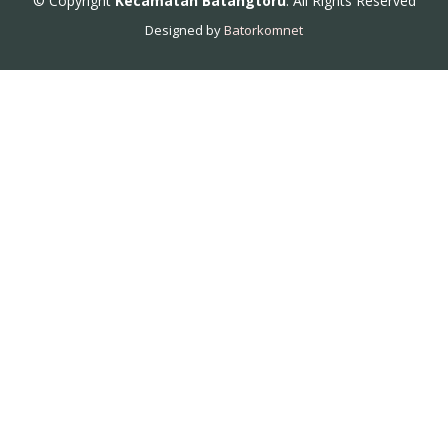
© Copyright
Kecamatan Batangtoru
. All Rights Reserved
Designed by
Batorkomnet