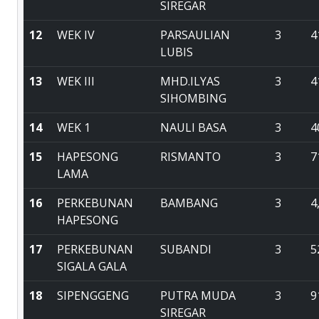
SIREGAR
12
WEK IV
PARSAULIAN
3
4
LUBIS
13
WEK III
MHD.ILYAS
3
4
SIHOMBING
14
WEK 1
NAULI BASA
3
4
15
HAPESONG
RISMANTO
3
7
LAMA
16
PERKEBUNAN
BAMBANG
3
4
HAPESONG
17
PERKEBUNAN
SUBANDI
3
5
SIGALA GALA
18
SIPENGGENG
PUTRA MUDA
3
9
SIREGAR