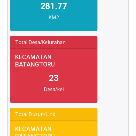
281.77
KM2
Total Desa/Kelurahan
KECAMATAN
BATANGTORU
23
Desa/kel
Total Dusun/Link
KECAMATAN