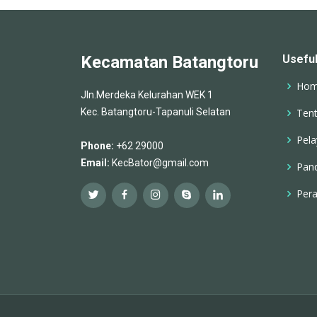
Kecamatan Batangtoru
Useful
Ho
Jln.Merdeka Kelurahan WEK 1
Kec. Batangtoru-Tapanuli Selatan
Ten
Pel
Phone:
+62 29000
Email:
KecBator@gmail.com
Pan
Pera